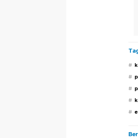
Tag
#
k
#
p
#
p
#
k
#
e
Ber