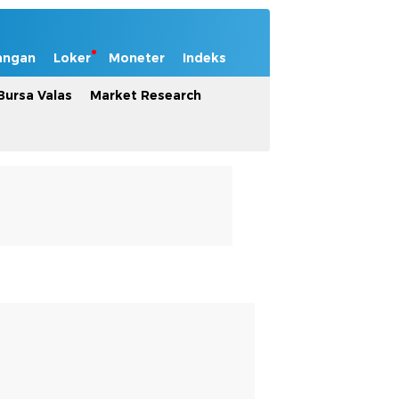
angan
Loker
Moneter
Indeks
Bursa Valas
Market Research