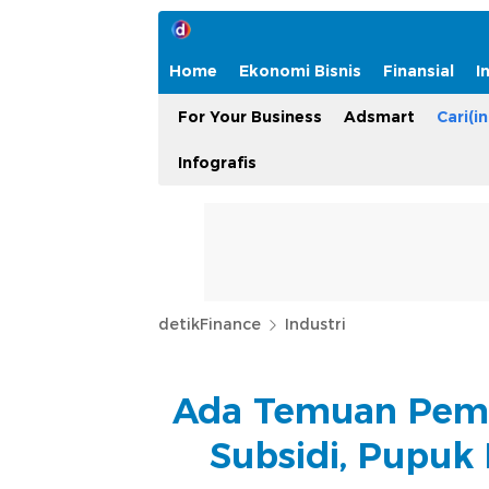
Home
Ekonomi Bisnis
Finansial
I
For Your Business
Adsmart
Cari(in
Infografis
detikFinance
Industri
Ada Temuan Pemb
Subsidi, Pupuk