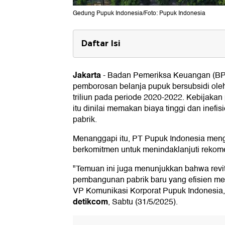
Gedung Pupuk Indonesia/Foto: Pupuk Indonesia
Daftar Isi
Rekomendasi Anggota DPR
Jakarta
-
Badan Pemeriksa Keuangan (BPK
Temuan BPK
pemborosan belanja pupuk bersubsidi oleh
triliun pada periode 2020-2022. Kebijakan
itu dinilai memakan biaya tinggi dan inefis
pabrik.
Menanggapi itu, PT Pupuk Indonesia men
berkomitmen untuk menindaklanjuti rekome
"Temuan ini juga menunjukkan bahwa revit
pembangunan pabrik baru yang efisien men
VP Komunikasi Korporat Pupuk Indonesia,
detikcom
, Sabtu (31/5/2025).