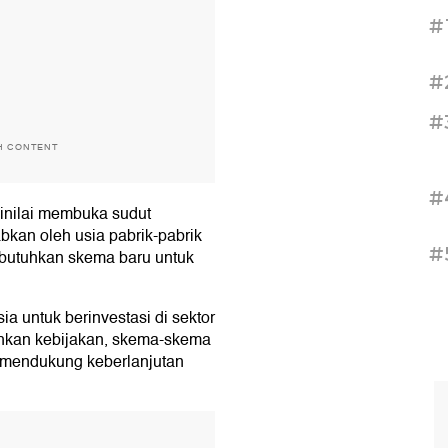
#
#
#
H CONTENT
#
dinilai membuka sudut
bkan oleh usia pabrik-pabrik
#
butuhkan skema baru untuk
a untuk berinvestasi di sektor
tuhkan kebijakan, skema-skema
n mendukung keberlanjutan
T