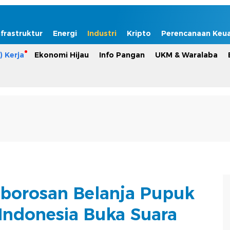
nfrastruktur
Energi
Industri
Kripto
Perencanaan Keu
) Kerja
Ekonomi Hijau
Info Pangan
UKM & Waralaba
orosan Belanja Pupuk
 Indonesia Buka Suara