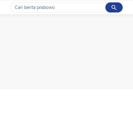
Cancel
Yang sedang ramai dicari
#1
gempa hari ini
#2
gempa
#3
prabowo
#4
iran
#5
demo
Promoted
Terakhir yang dicari
Loading...