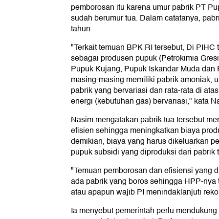
pemborosan itu karena umur pabrik PT Pu
sudah berumur tua. Dalam catatanya, pabri
tahun.
"Terkait temuan BPK RI tersebut, Di PIHC
sebagai produsen pupuk (Petrokimia Gresi
Pupuk Kujang, Pupuk Iskandar Muda dan P
masing-masing memiliki pabrik amoniak, 
pabrik yang bervariasi dan rata-rata di a
energi (kebutuhan gas) bervariasi," kata N
Nasim mengatakan pabrik tua tersebut men
efisien sehingga meningkatkan biaya prod
demikian, biaya yang harus dikeluarkan p
pupuk subsidi yang diproduksi dari pabrik t
"Temuan pemborosan dan efisiensi yang
ada pabrik yang boros sehingga HPP-nya 
atau apapun wajib PI menindaklanjuti rek
Ia menyebut pemerintah perlu mendukung 