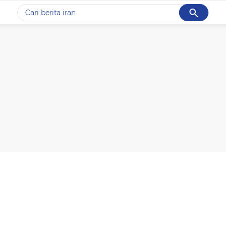
Cancel
Yang sedang ramai dicari
#1
data live draw sgp
#2
kebakaran
#3
prabowo
#4
iran
#5
gempa hari ini
Promoted
Terakhir yang dicari
Loading...