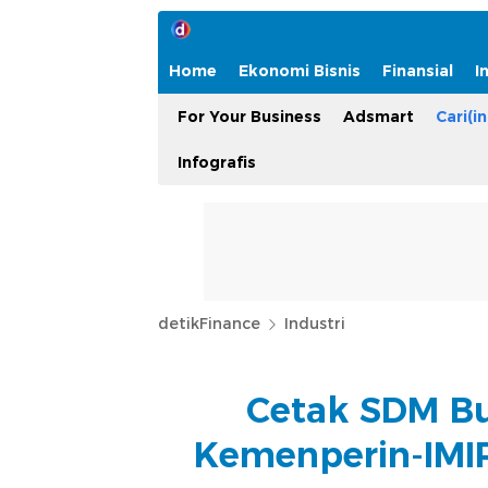
Home
Ekonomi Bisnis
Finansial
I
For Your Business
Adsmart
Cari(in
Infografis
detikFinance
Industri
Cetak SDM Bua
Kemenperin-IMIP