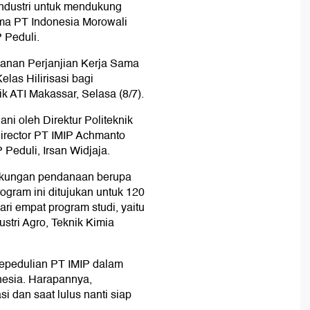
industri untuk mendukung
sama PT Indonesia Morowali
P Peduli.
ganan Perjanjian Kerja Sama
as Hilirisasi bagi
k ATI Makassar, Selasa (8/7).
ani oleh Direktur Politeknik
rector PT IMIP Achmanto
Peduli, Irsan Widjaja.
ukungan pendanaan berupa
ogram ini ditujukan untuk 120
ri empat program studi, yaitu
ustri Agro, Teknik Kimia
 kepedulian PT IMIP dalam
nesia. Harapannya,
si dan saat lulus nanti siap