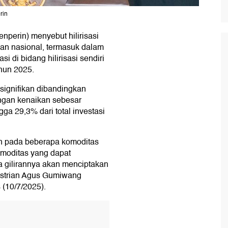
rin
nperin) menyebut hilirisasi
an nasional, termasuk dalam
si di bidang hilirisasi sendiri
ahun 2025.
signifikan dibandingkan
ngan kenaikan sebesar
gga 29,3% dari total investasi
kan pada beberapa komoditas
komoditas yang dapat
a gilirannya akan menciptakan
dustrian Agus Gumiwang
(10/7/2025).