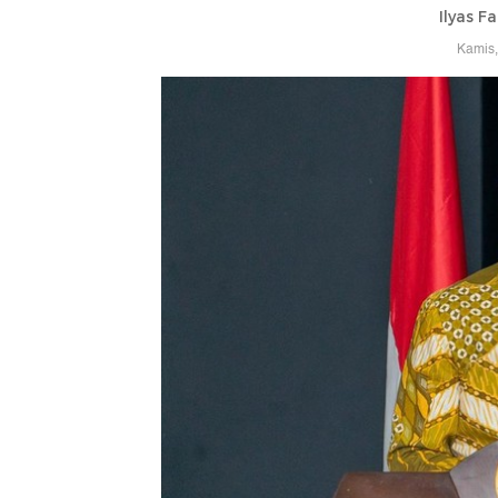
Ilyas F
Kamis,