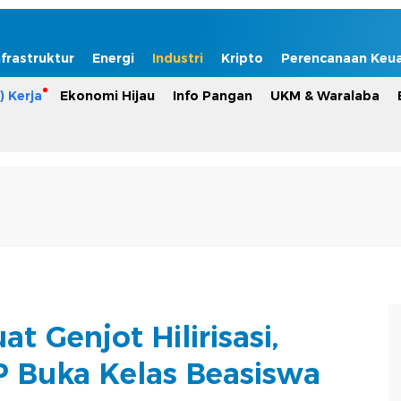
nfrastruktur
Energi
Industri
Kripto
Perencanaan Keu
) Kerja
Ekonomi Hijau
Info Pangan
UKM & Waralaba
t Genjot Hilirisasi,
 Buka Kelas Beasiswa