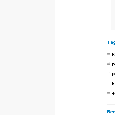
Tag
#
k
#
p
#
p
#
k
#
e
Ber