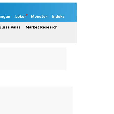
angan
Loker
Moneter
Indeks
Bursa Valas
Market Research