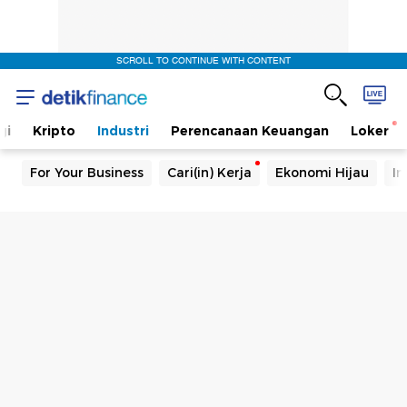
SCROLL TO CONTINUE WITH CONTENT
gi
Kripto
Industri
Perencanaan Keuangan
Loker
For Your Business
Cari(in) Kerja
Ekonomi Hijau
In