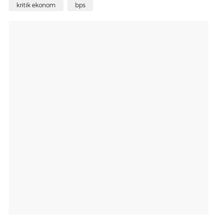
kritik ekonom
bps