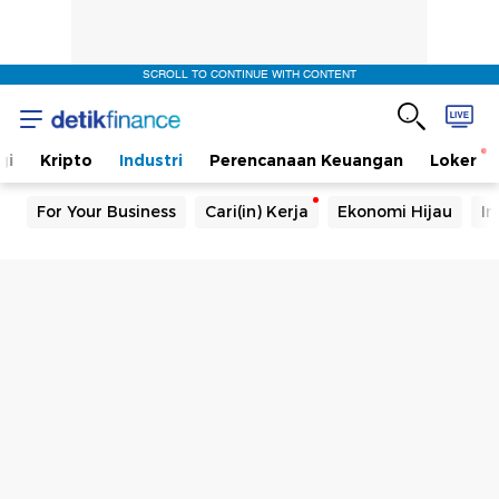
SCROLL TO CONTINUE WITH CONTENT
gi
Kripto
Industri
Perencanaan Keuangan
Loker
For Your Business
Cari(in) Kerja
Ekonomi Hijau
In