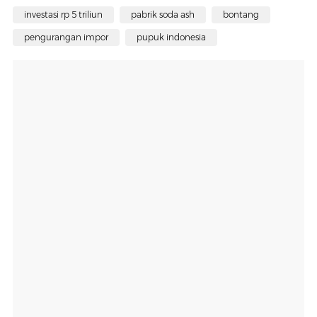
investasi rp 5 triliun
pabrik soda ash
bontang
pengurangan impor
pupuk indonesia