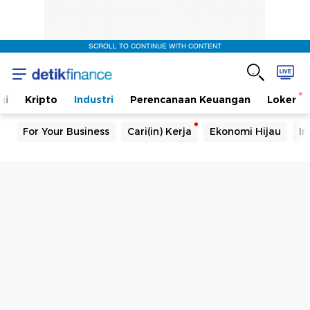
SCROLL TO CONTINUE WITH CONTENT
gi
Kripto
Industri
Perencanaan Keuangan
Loker
For Your Business
Cari(in) Kerja
Ekonomi Hijau
In