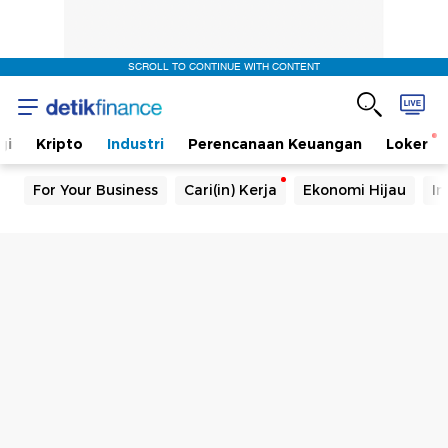
SCROLL TO CONTINUE WITH CONTENT
gi
Kripto
Industri
Perencanaan Keuangan
Loker
For Your Business
Cari(in) Kerja
Ekonomi Hijau
In