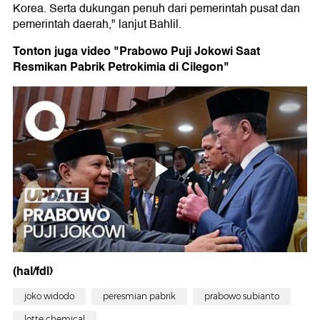
Korea. Serta dukungan penuh dari pemerintah pusat dan
pemerintah daerah," lanjut Bahlil.
Tonton juga video "Prabowo Puji Jokowi Saat
Resmikan Pabrik Petrokimia di Cilegon"
(hal/fdl)
joko widodo
peresmian pabrik
prabowo subianto
lotte chemical