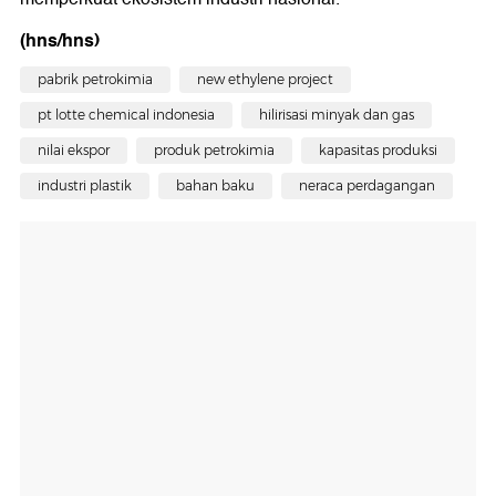
(hns/hns)
pabrik petrokimia
new ethylene project
pt lotte chemical indonesia
hilirisasi minyak dan gas
nilai ekspor
produk petrokimia
kapasitas produksi
industri plastik
bahan baku
neraca perdagangan