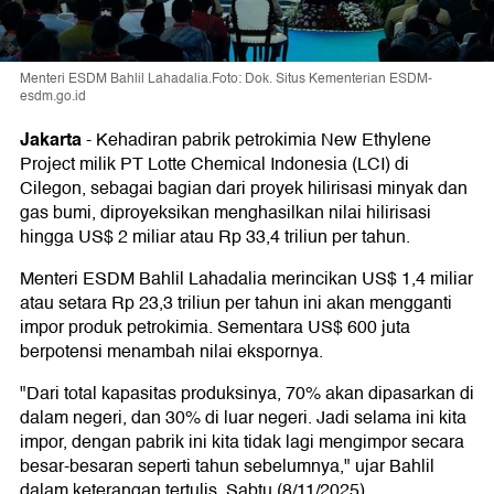
Menteri ESDM Bahlil Lahadalia.Foto: Dok. Situs Kementerian ESDM-
esdm.go.id
Jakarta
-
Kehadiran pabrik petrokimia New Ethylene
Project milik PT Lotte Chemical Indonesia (LCI) di
Cilegon, sebagai bagian dari proyek hilirisasi minyak dan
gas bumi, diproyeksikan menghasilkan nilai hilirisasi
hingga US$ 2 miliar atau Rp 33,4 triliun per tahun.
Menteri ESDM Bahlil Lahadalia merincikan US$ 1,4 miliar
atau setara Rp 23,3 triliun per tahun ini akan mengganti
impor produk petrokimia. Sementara US$ 600 juta
berpotensi menambah nilai ekspornya.
"Dari total kapasitas produksinya, 70% akan dipasarkan di
dalam negeri, dan 30% di luar negeri. Jadi selama ini kita
impor, dengan pabrik ini kita tidak lagi mengimpor secara
besar-besaran seperti tahun sebelumnya," ujar Bahlil
dalam keterangan tertulis, Sabtu (8/11/2025).