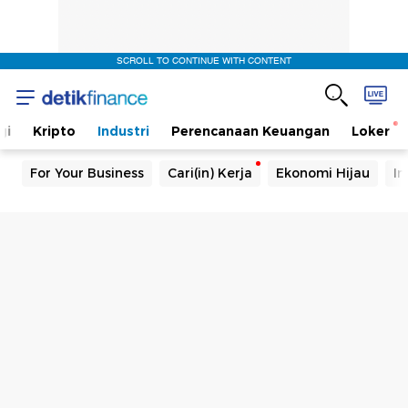
SCROLL TO CONTINUE WITH CONTENT
gi
Kripto
Industri
Perencanaan Keuangan
Loker
For Your Business
Cari(in) Kerja
Ekonomi Hijau
In