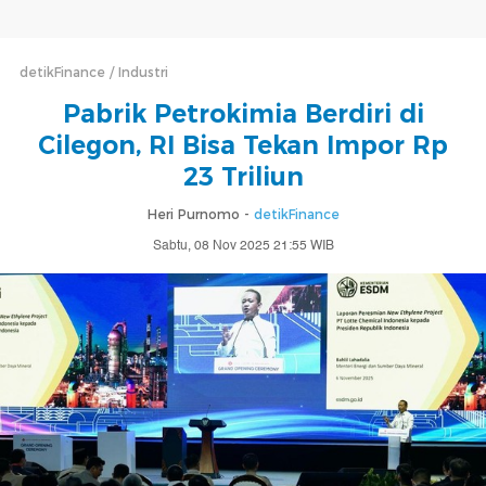
detikFinance
Industri
Pabrik Petrokimia Berdiri di
Cilegon, RI Bisa Tekan Impor Rp
23 Triliun
Heri Purnomo -
detikFinance
Sabtu, 08 Nov 2025 21:55 WIB