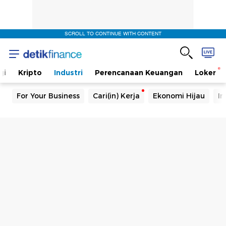
SCROLL TO CONTINUE WITH CONTENT
gi
Kripto
Industri
Perencanaan Keuangan
Loker
For Your Business
Cari(in) Kerja
Ekonomi Hijau
In