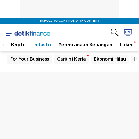
SCROLL TO CONTINUE WITH CONTENT
gi
Kripto
Industri
Perencanaan Keuangan
Loker
For Your Business
Cari(in) Kerja
Ekonomi Hijau
In