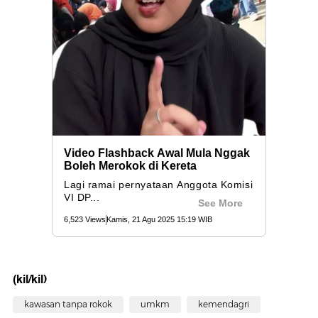
(kil/kil)
kawasan tanpa rokok
umkm
kemendagri