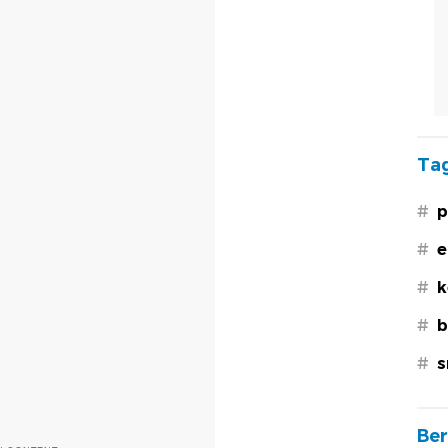
Tag
#
p
#
e
#
k
#
b
#
s
Ber