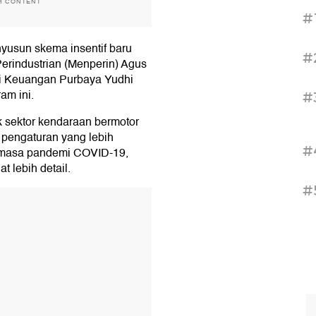
H CONTENT
#
yusun skema insentif baru
#
 Perindustrian (Menperin) Agus
i Keuangan Purbaya Yudhi
am ini.
#
k sektor kendaraan bermotor
pengaturan yang lebih
#
n masa pandemi COVID-19,
 lebih detail.
#
T