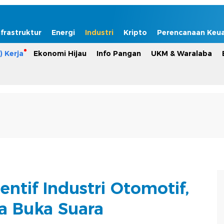
nfrastruktur
Energi
Industri
Kripto
Perencanaan Keu
) Kerja
Ekonomi Hijau
Info Pangan
UKM & Waralaba
entif Industri Otomotif,
a Buka Suara