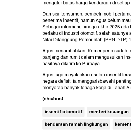
mengatur batas harga kendaraan di setia
Dari sisi konsumen, pembeli mobil pertama
penerima insentif, namun Agus belum mau 
Sebagai informasi, hingga akhir 2025 ada 
berlaku di industri otomotif, salah satun
Nilai Ditanggung Pemerintah (PPN DTP) 10
Agus menambahkan, Kemenperin sudah m
panjang dan rumit dalam mengusulkan insen
hasilnya dikirim ke Purbaya.
Agus juga meyakinkan usulan insentif ter
negara defisit. Ia menggarisbawahi pentin
menyerap banyak tenaga kerja di Tanah Air
(shc/hns)
insentif otomotif
menteri keuangan
kendaraan ramah lingkungan
kement