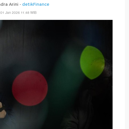
dra Arini -
detikFinance
 01 Jan 2026 11:48 WIB