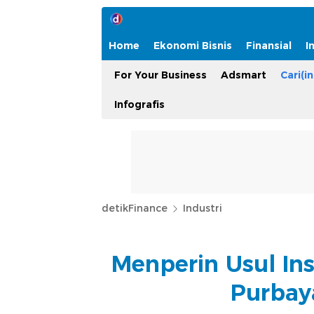
Home
Ekonomi Bisnis
Finansial
I
For Your Business
Adsmart
Cari(in
Infografis
detikFinance
Industri
Menperin Usul Ins
Purbay