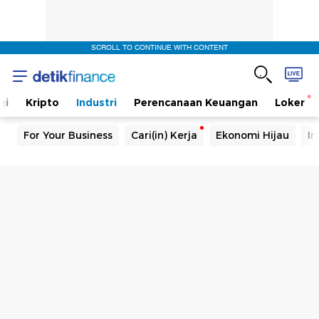
SCROLL TO CONTINUE WITH CONTENT
gi
Kripto
Industri
Perencanaan Keuangan
Loker
For Your Business
Cari(in) Kerja
Ekonomi Hijau
In