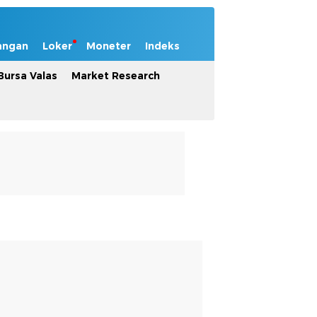
angan
Loker
Moneter
Indeks
Bursa Valas
Market Research