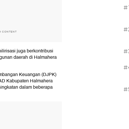
#
#
H CONTENT
lirisasi juga berkontribusi
#
gunan daerah di Halmahera
#
erimbangan Keuangan (DJPK)
PAD Kabupaten Halmahera
ningkatan dalam beberapa
#
T