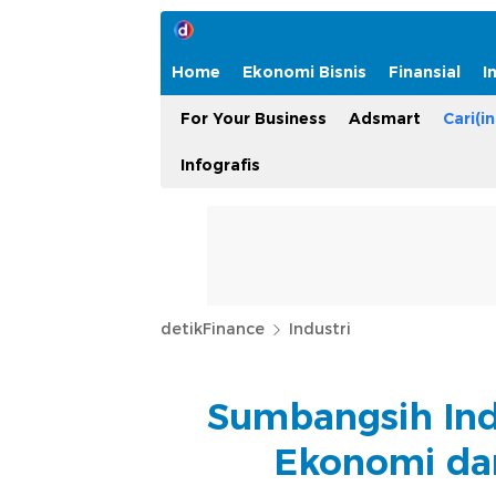
Home
Ekonomi Bisnis
Finansial
I
For Your Business
Adsmart
Cari(in
Infografis
detikFinance
Industri
Sumbangsih Ind
Ekonomi dan