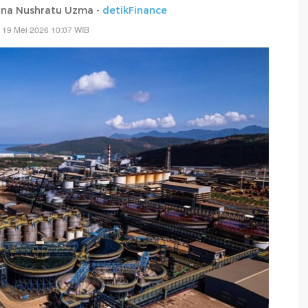
ana Nushratu Uzma -
detikFinance
 19 Mei 2026 10:07 WIB