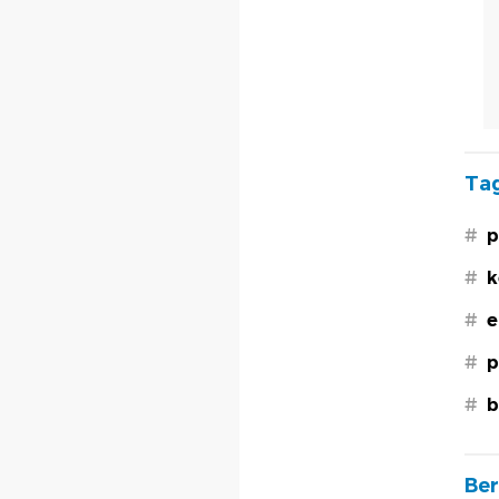
Tag
#
p
#
k
#
e
#
p
#
b
Ber