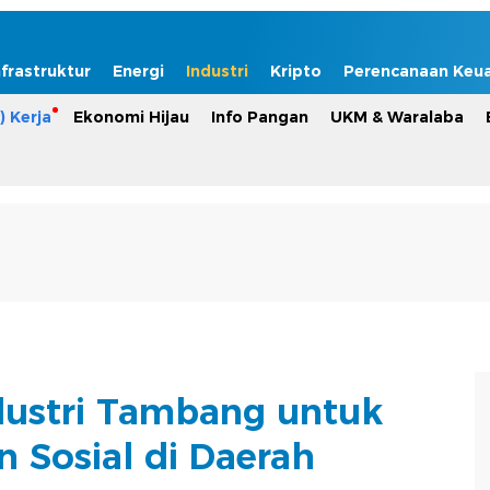
nfrastruktur
Energi
Industri
Kripto
Perencanaan Keu
) Kerja
Ekonomi Hijau
Info Pangan
UKM & Waralaba
ustri Tambang untuk
 Sosial di Daerah