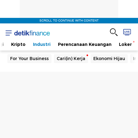
SCROLL TO CONTINUE WITH CONTENT
gi
Kripto
Industri
Perencanaan Keuangan
Loker
For Your Business
Cari(in) Kerja
Ekonomi Hijau
In