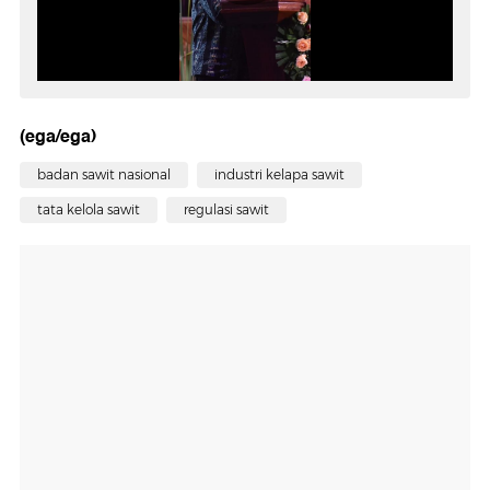
(ega/ega)
badan sawit nasional
industri kelapa sawit
tata kelola sawit
regulasi sawit