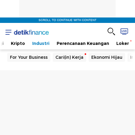
SCROLL TO CONTINUE WITH CONTENT
gi
Kripto
Industri
Perencanaan Keuangan
Loker
For Your Business
Cari(in) Kerja
Ekonomi Hijau
In