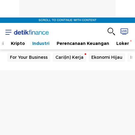
SCROLL TO CONTINUE WITH CONTENT
gi
Kripto
Industri
Perencanaan Keuangan
Loker
For Your Business
Cari(in) Kerja
Ekonomi Hijau
In