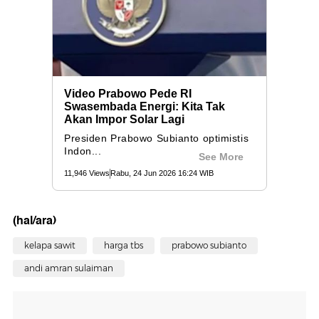
(hal/ara)
kelapa sawit
harga tbs
prabowo subianto
andi amran sulaiman