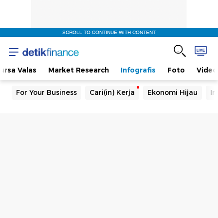
SCROLL TO CONTINUE WITH CONTENT
ursa Valas
Market Research
Infografis
Foto
Video
For Your Business
Cari(in) Kerja
Ekonomi Hijau
In