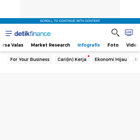
SCROLL TO CONTINUE WITH CONTENT
ursa Valas
Market Research
Infografis
Foto
Video
For Your Business
Cari(in) Kerja
Ekonomi Hijau
In