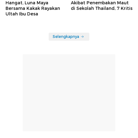
Bakal Mendarat di Soetta
Angkasa Pura Buka Suara soal Video Viral Atap
Terminal 3 Bandara Soetta Jebol
Rekomendasi
detikHot
detikNews
Potret Sederhana nan
14 Orang Masih Dirawat
Hangat, Luna Maya
Akibat Penembakan Maut
Bersama Kakak Rayakan
di Sekolah Thailand, 7 Kritis
Ultah Ibu Desa