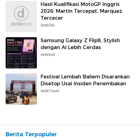
Hasil Sprint Race MotoGP Inggris
2026: Jorge Martin Juara!
detikSport
Curhat Tasyi Athasyia Ditipu
Karyawan, Tas Miliaran Rupiah Dijual
Diam-diam
Wolipop
Waspadai Kontaminasi Berbahaya
Buah dan Sayur, Ini Cara Mengatasi
Menurut Ahli Gizi
detikHealth
Hasil Kualifikasi MotoGP Inggris
2026: Martin Tercepat, Marquez
Tercecer
detikOto