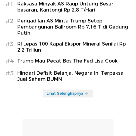
Samsung Galaxy Z Flip8, Stylish
dengan AI Lebih Cerdas
detikInet
Festival Lembah Baliem Disarankan
Disetop Usai Insiden Penembakan
detikTravel
Berita Terpopuler
#1
Raksasa Minyak AS Raup Untung Besar-
besaran, Kantongi Rp 2,8 T/Hari
#2
Pengadilan AS Minta Trump Setop
Pembangunan Ballroom Rp 7,16 T di Gedung