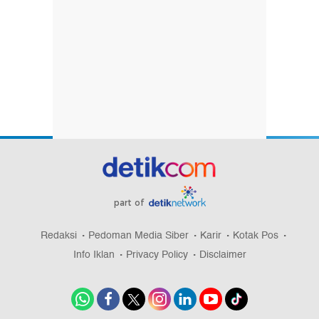
Putih
#3
RI Lepas 100 Kapal Ekspor Mineral Senilai Rp
2,2 Triliun
#4
Trump Mau Pecat Bos The Fed Lisa Cook
#5
Hindari Defisit Belanja, Negara Ini Terpaksa
Jual Saham BUMN
Lihat Selengkapnya