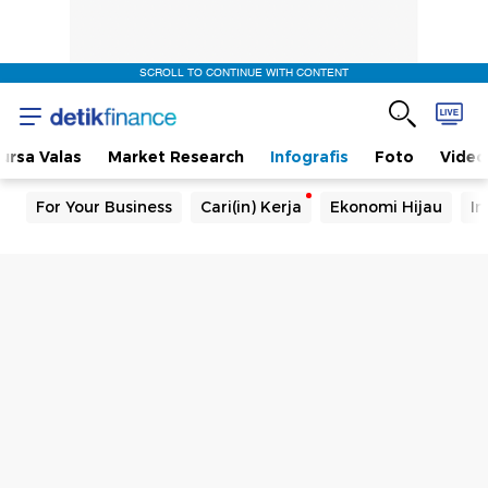
SCROLL TO CONTINUE WITH CONTENT
ursa Valas
Market Research
Infografis
Foto
Video
For Your Business
Cari(in) Kerja
Ekonomi Hijau
In