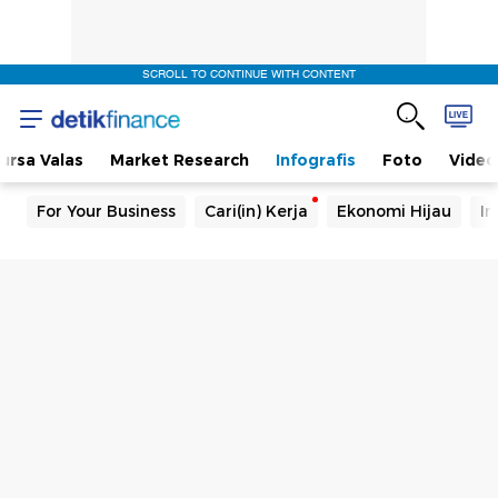
SCROLL TO CONTINUE WITH CONTENT
ursa Valas
Market Research
Infografis
Foto
Video
For Your Business
Cari(in) Kerja
Ekonomi Hijau
In