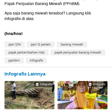
Pajak Penjualan Barang Mewah (PPnBM).
Apa saja barang mewah tersebut? Langsung klik
infografis di atas.
(hns/hns)
ppn 12%
ppn 12 persen
barang mewah
pajak pertambahan nilai
pajak penjualan barang mewah
ppnbm
infografis
Infografis Lainnya
Infografis
Infografis