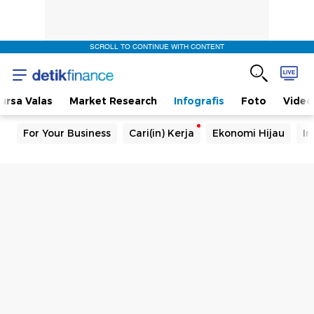
SCROLL TO CONTINUE WITH CONTENT
ursa Valas
Market Research
Infografis
Foto
Video
For Your Business
Cari(in) Kerja
Ekonomi Hijau
In