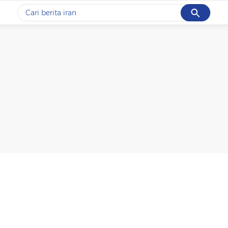
Cancel
Yang sedang ramai dicari
#1
data live draw sgp
#2
piala presiden 2026
#3
prabowo
#4
iran
#5
gempa hari ini
Promoted
Terakhir yang dicari
Loading...