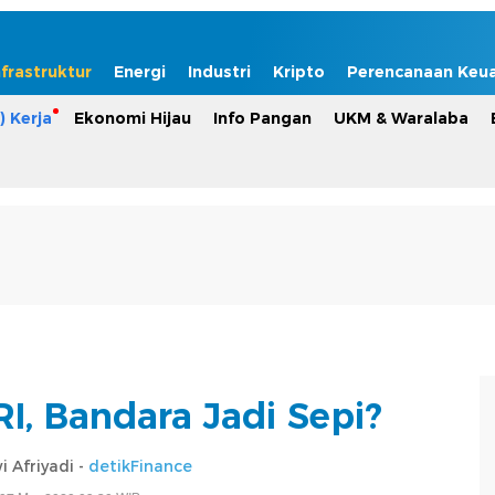
nfrastruktur
Energi
Industri
Kripto
Perencanaan Keu
) Kerja
Ekonomi Hijau
Info Pangan
UKM & Waralaba
I, Bandara Jadi Sepi?
 Afriyadi -
detikFinance