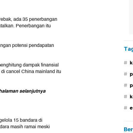
rebak, ada 35 penerbangan
atalkan. Penerbangan itu
langan potensi pendapatan
Tag
#
k
menghitung dampak finansial
 di cancel China mainland itu
#
p
#
p
halaman selanjutnya
#
k
#
e
elola 15 bandara di
dara masih ramai meski
Ber