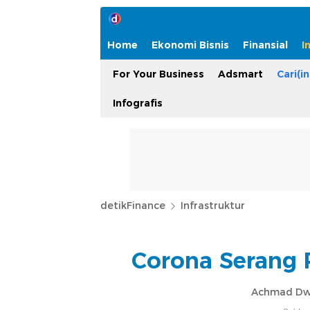
Home
Ekonomi Bisnis
Finansial
I
For Your Business
Adsmart
Cari(in
Infografis
detikFinance
Infrastruktur
Corona Serang R
Achmad Dwi