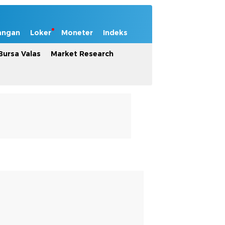
angan
Loker
Moneter
Indeks
Bursa Valas
Market Research