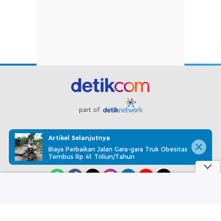
part of
Redaksi
Pedoman Media Siber
Karir
Kotak Pos
Artikel Selanjutnya
Info Iklan
Privacy Policy
Disclaimer
Biaya Perbaikan Jalan Gara-gara Truk Obesitas
Tembus Rp 41 Triliun/Tahun
Download aplikasi detikcom