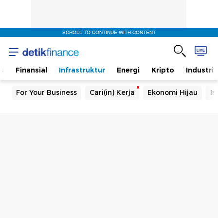
SCROLL TO CONTINUE WITH CONTENT
s
Finansial
Infrastruktur
Energi
Kripto
Industri
For Your Business
Cari(in) Kerja
Ekonomi Hijau
In