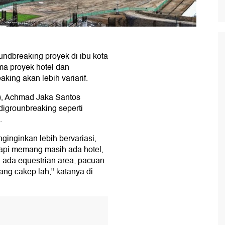
undbreaking proyek di ibu kota
ma proyek hotel dan
king akan lebih variarif.
N), Achmad Jaka Santos
igrounbreaking seperti
.
nginkan lebih bervariasi,
 tapi memang masih ada hotel,
u ada equestrian area, pacuan
ang cakep lah," katanya di