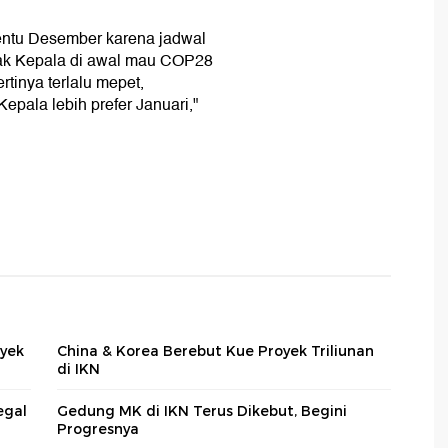
tentu Desember karena jadwal
ak Kepala di awal mau COP28
tinya terlalu mepet,
pala lebih prefer Januari,"
oyek
China & Korea Berebut Kue Proyek Triliunan
di IKN
egal
Gedung MK di IKN Terus Dikebut, Begini
Progresnya