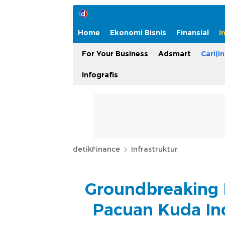
Home
Ekonomi Bisnis
Finansial
I
For Your Business
Adsmart
Cari(in
Infografis
detikFinance
Infrastruktur
Groundbreaking 
Pacuan Kuda In