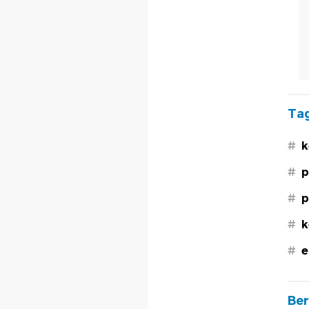
Tag
#
k
#
p
#
p
#
k
#
e
Ber