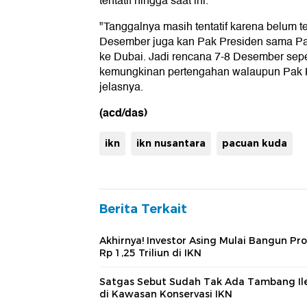
tentatif hingga saat ini.
"Tanggalnya masih tentatif karena belum 
Desember juga kan Pak Presiden sama P
ke Dubai. Jadi rencana 7-8 Desember seper
kemungkinan pertengahan walaupun Pak Ke
jelasnya.
(acd/das)
ikn
ikn nusantara
pacuan kuda
Berita Terkait
Akhirnya! Investor Asing Mulai Bangun Pr
Rp 1,25 Triliun di IKN
Satgas Sebut Sudah Tak Ada Tambang Il
di Kawasan Konservasi IKN