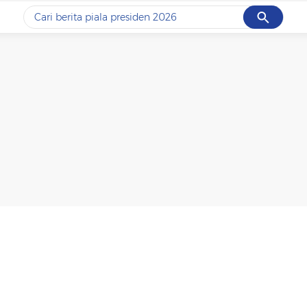
Cancel
Yang sedang ramai dicari
#1
data live draw sgp
#2
piala presiden 2026
#3
prabowo
#4
iran
#5
gempa hari ini
Promoted
Terakhir yang dicari
Loading...