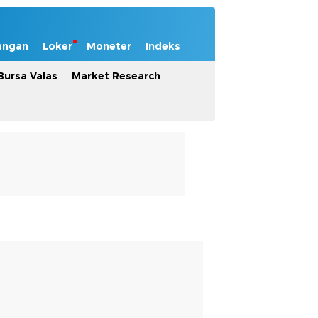
angan
Loker
Moneter
Indeks
Bursa Valas
Market Research