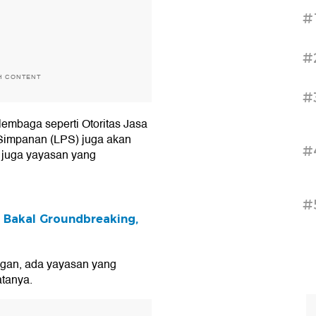
#
#
H CONTENT
#
lembaga seperti Otoritas Jasa
impanan (LPS) juga akan
#
 juga yayasan yang
#
 Bakal Groundbreaking,
ungan, ada yayasan yang
atanya.
T