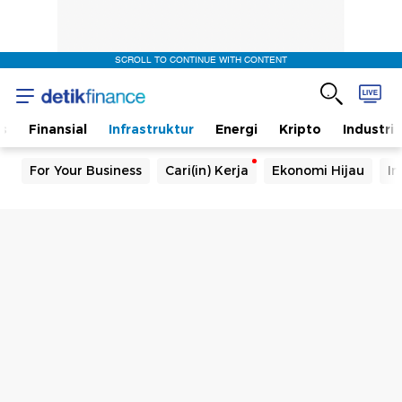
SCROLL TO CONTINUE WITH CONTENT
s
Finansial
Infrastruktur
Energi
Kripto
Industri
For Your Business
Cari(in) Kerja
Ekonomi Hijau
In