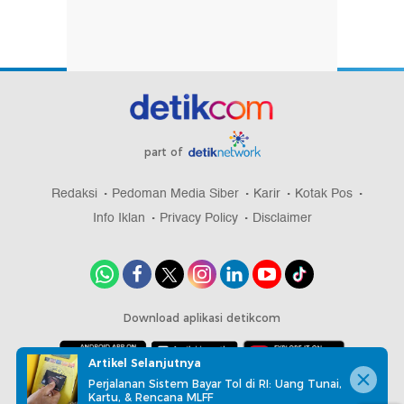
part of
Redaksi
Pedoman Media Siber
Karir
Kotak Pos
Info Iklan
Privacy Policy
Disclaimer
Download aplikasi detikcom
Artikel Selanjutnya
Perjalanan Sistem Bayar Tol di RI: Uang Tunai,
Copyright @ 2026 detikcom, All right reserved
Kartu, & Rencana MLFF