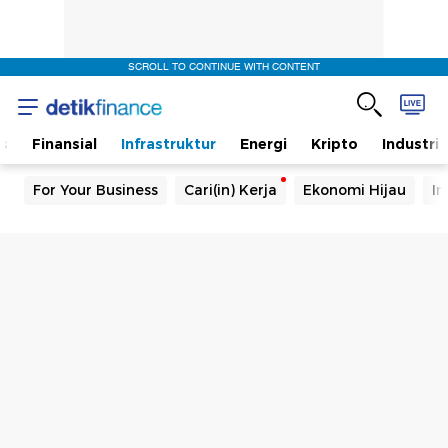
SCROLL TO CONTINUE WITH CONTENT
s
Finansial
Infrastruktur
Energi
Kripto
Industri
For Your Business
Cari(in) Kerja
Ekonomi Hijau
In