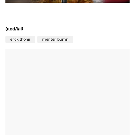
(acd/kil)
erick thohir
menteri bumn