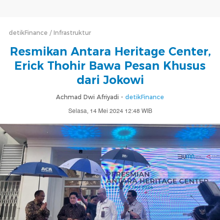
detikFinance
Infrastruktur
Resmikan Antara Heritage Center,
Erick Thohir Bawa Pesan Khusus
dari Jokowi
Achmad Dwi Afriyadi -
detikFinance
Selasa, 14 Mei 2024 12:48 WIB