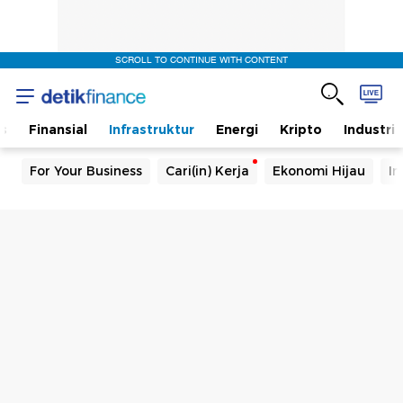
SCROLL TO CONTINUE WITH CONTENT
s
Finansial
Infrastruktur
Energi
Kripto
Industri
For Your Business
Cari(in) Kerja
Ekonomi Hijau
In