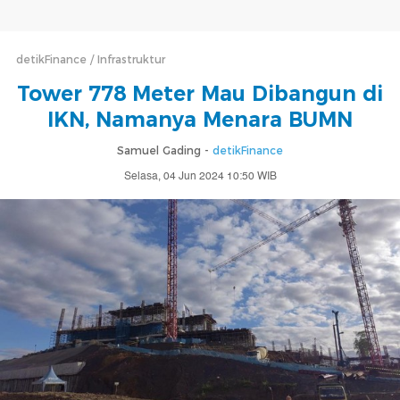
detikFinance
Infrastruktur
Tower 778 Meter Mau Dibangun di
IKN, Namanya Menara BUMN
Samuel Gading -
detikFinance
Selasa, 04 Jun 2024 10:50 WIB