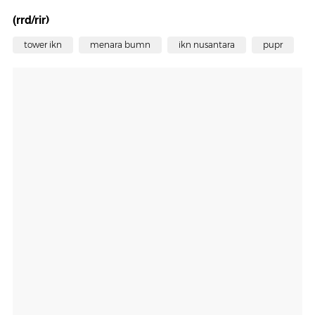
(rrd/rir)
tower ikn
menara bumn
ikn nusantara
pupr