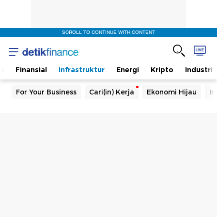
SCROLL TO CONTINUE WITH CONTENT
s
Finansial
Infrastruktur
Energi
Kripto
Industri
For Your Business
Cari(in) Kerja
Ekonomi Hijau
In