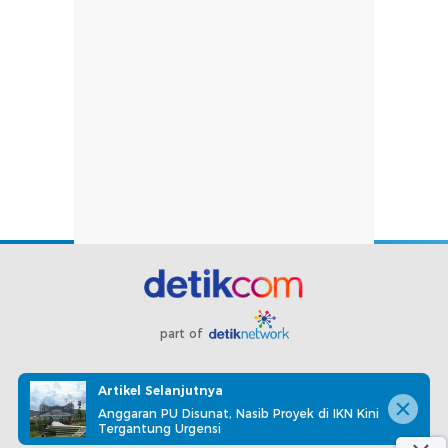
part of
Redaksi
Pedoman Media Siber
Karir
Kotak Pos
Artikel Selanjutnya
Info Iklan
Privacy Policy
Disclaimer
Anggaran PU Disunat, Nasib Proyek di IKN Kini
Tergantung Urgensi