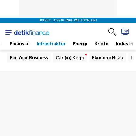
SCROLL TO CONTINUE WITH CONTENT
s
Finansial
Infrastruktur
Energi
Kripto
Industri
For Your Business
Cari(in) Kerja
Ekonomi Hijau
In