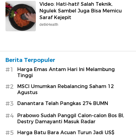
Video: Hati-hati! Salah Teknik,
Ngulek Sambel Juga Bisa Memicu
Saraf Kejepit
detikHealth
Berita Terpopuler
#1
Harga Emas Antam Hari Ini Melambung
Tinggi
#2
MSCI Umumkan Rebalancing Saham 12
Agustus
#3
Danantara Telah Pangkas 274 BUMN
#4
Prabowo Sudah Panggil Calon-calon Bos BI,
Destry Damayanti Masuk Radar
#5
Harga Batu Bara Acuan Turun Jadi US$