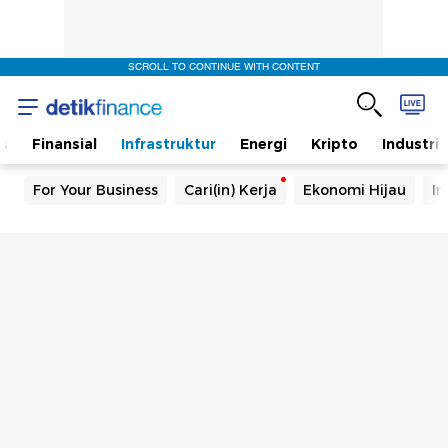
SCROLL TO CONTINUE WITH CONTENT
s
Finansial
Infrastruktur
Energi
Kripto
Industri
For Your Business
Cari(in) Kerja
Ekonomi Hijau
In