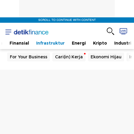
SCROLL TO CONTINUE WITH CONTENT
s
Finansial
Infrastruktur
Energi
Kripto
Industri
For Your Business
Cari(in) Kerja
Ekonomi Hijau
In