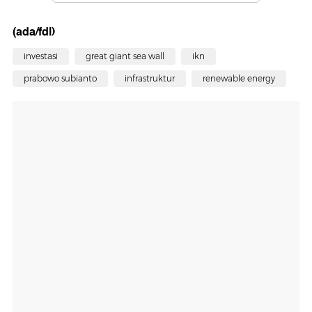
(ada/fdl)
investasi
great giant sea wall
ikn
prabowo subianto
infrastruktur
renewable energy