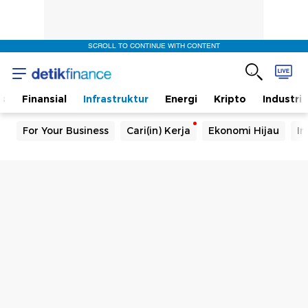
SCROLL TO CONTINUE WITH CONTENT
s
Finansial
Infrastruktur
Energi
Kripto
Industri
For Your Business
Cari(in) Kerja
Ekonomi Hijau
In