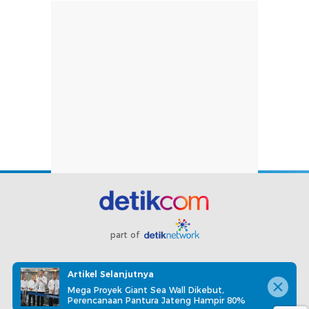
part of
Redaksi
Pedoman Media Siber
Karir
Kotak Pos
Artikel Selanjutnya
Info Iklan
Privacy Policy
Disclaimer
Mega Proyek Giant Sea Wall Dikebut,
Perencanaan Pantura Jateng Hampir 80%