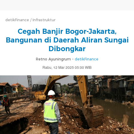
detikFinance
Infrastruktur
Cegah Banjir Bogor-Jakarta,
Bangunan di Daerah Aliran Sungai
Dibongkar
Retno Ayuningrum -
detikFinance
Rabu, 12 Mar 2025 05:00 WIB