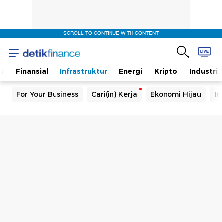
SCROLL TO CONTINUE WITH CONTENT
s
Finansial
Infrastruktur
Energi
Kripto
Industri
For Your Business
Cari(in) Kerja
Ekonomi Hijau
In