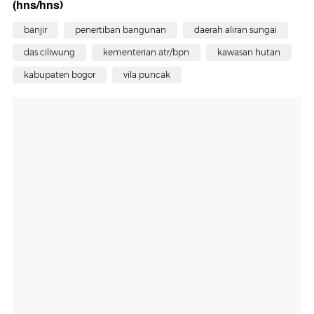
(hns/hns)
banjir
penertiban bangunan
daerah aliran sungai
das ciliwung
kementerian atr/bpn
kawasan hutan
kabupaten bogor
vila puncak