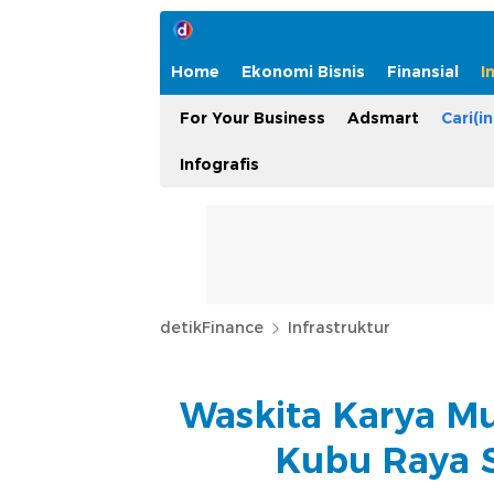
Home
Ekonomi Bisnis
Finansial
I
For Your Business
Adsmart
Cari(in
Infografis
detikFinance
Infrastruktur
Waskita Karya Mu
Kubu Raya S