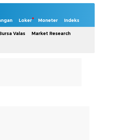
angan
Loker
Moneter
Indeks
Bursa Valas
Market Research