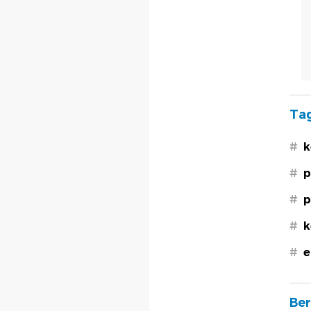
Tag
#
k
#
p
#
p
#
k
#
e
Ber