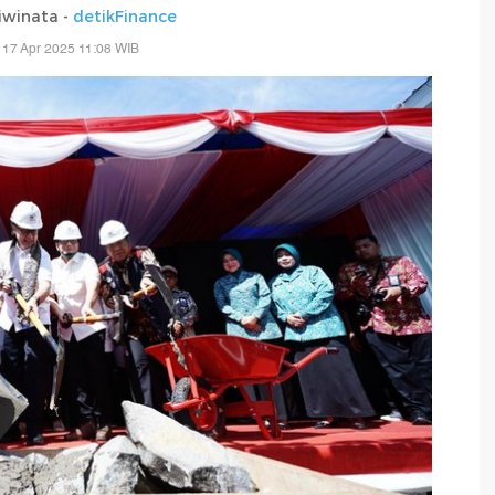
iwinata -
detikFinance
 17 Apr 2025 11:08 WIB