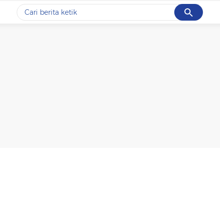
Cancel
Yang sedang ramai dicari
#1
ketik
#2
bromo
#3
streaming motogp
#4
prabowo
#5
data live draw sgp
Promoted
Terakhir yang dicari
Loading...