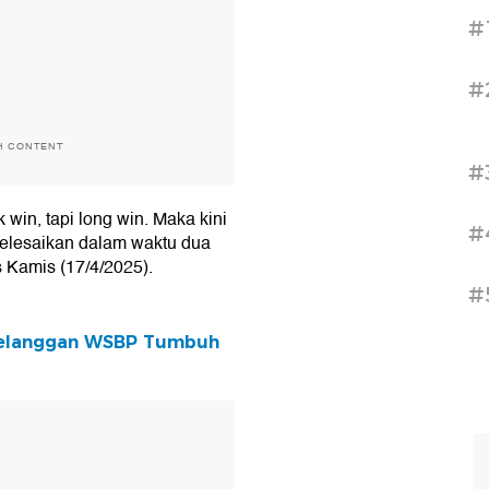
#
#
H CONTENT
#
 win, tapi long win. Maka kini
#
lesaikan dalam waktu dua
s Kamis (17/4/2025).
#
 Pelanggan WSBP Tumbuh
T