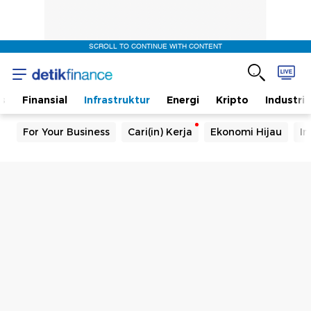
SCROLL TO CONTINUE WITH CONTENT
s
Finansial
Infrastruktur
Energi
Kripto
Industri
For Your Business
Cari(in) Kerja
Ekonomi Hijau
In