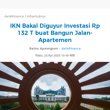
detikFinance
Infrastruktur
IKN Bakal Diguyur Investasi Rp
132 T buat Bangun Jalan-
Apartemen
Retno Ayuningrum -
detikFinance
Rabu, 23 Apr 2025 10:49 WIB