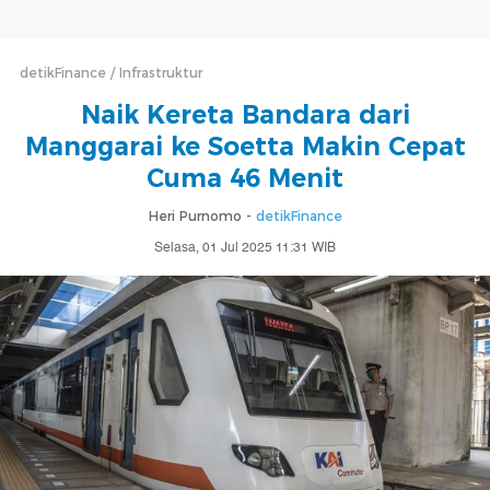
detikFinance
Infrastruktur
Naik Kereta Bandara dari
Manggarai ke Soetta Makin Cepat
Cuma 46 Menit
Heri Purnomo -
detikFinance
Selasa, 01 Jul 2025 11:31 WIB