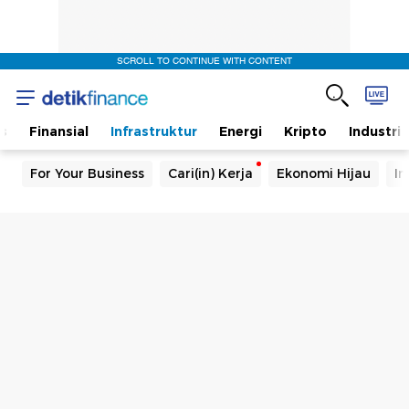
SCROLL TO CONTINUE WITH CONTENT
s
Finansial
Infrastruktur
Energi
Kripto
Industri
For Your Business
Cari(in) Kerja
Ekonomi Hijau
In