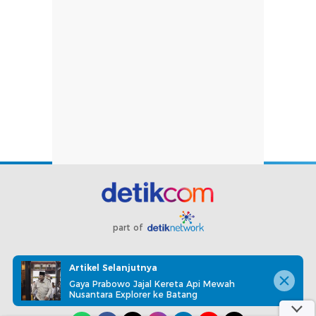
part of
Redaksi
Pedoman Media Siber
Karir
Kotak Pos
Artikel Selanjutnya
Info Iklan
Privacy Policy
Disclaimer
Gaya Prabowo Jajal Kereta Api Mewah
Nusantara Explorer ke Batang