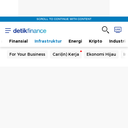
SCROLL TO CONTINUE WITH CONTENT
s
Finansial
Infrastruktur
Energi
Kripto
Industri
For Your Business
Cari(in) Kerja
Ekonomi Hijau
In