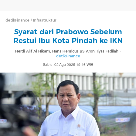
detikFinance
Infrastruktur
Syarat dari Prabowo Sebelum
Restui Ibu Kota Pindah ke IKN
Herdi Alif Al Hikam, Hans Henricus BS Aron, Ilyas Fadilah -
detikFinance
Sabtu, 02 Agu 2025 19:46 WIB