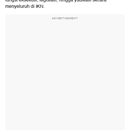
fungsi eksekutif, legislatif, hingga yudikatif secara
menyeluruh di IKN.
ADVERTISEMENT