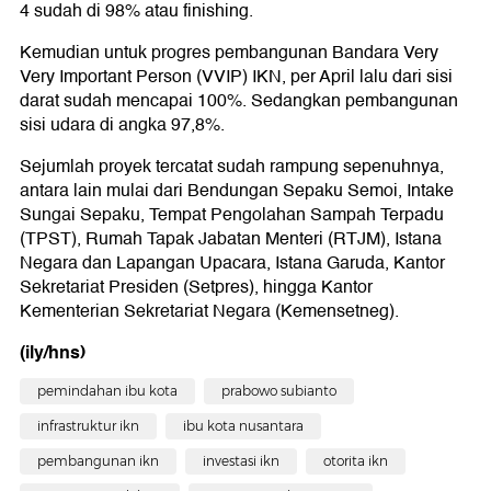
4 sudah di 98% atau finishing.
Kemudian untuk progres pembangunan Bandara Very
Very Important Person (VVIP) IKN, per April lalu dari sisi
darat sudah mencapai 100%. Sedangkan pembangunan
sisi udara di angka 97,8%.
Sejumlah proyek tercatat sudah rampung sepenuhnya,
antara lain mulai dari Bendungan Sepaku Semoi, Intake
Sungai Sepaku, Tempat Pengolahan Sampah Terpadu
(TPST), Rumah Tapak Jabatan Menteri (RTJM), Istana
Negara dan Lapangan Upacara, ⁠Istana Garuda, ⁠Kantor
Sekretariat Presiden (Setpres), hingga ⁠Kantor
Kementerian Sekretariat Negara (Kemensetneg).
(ily/hns)
pemindahan ibu kota
prabowo subianto
infrastruktur ikn
ibu kota nusantara
pembangunan ikn
investasi ikn
otorita ikn