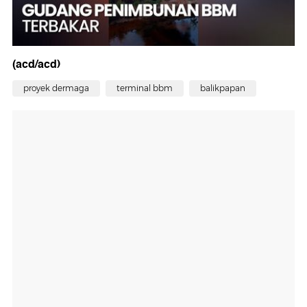
(acd/acd)
proyek dermaga
terminal bbm
balikpapan