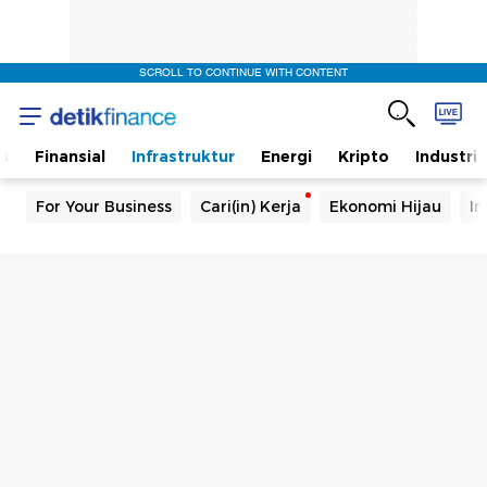
SCROLL TO CONTINUE WITH CONTENT
s
Finansial
Infrastruktur
Energi
Kripto
Industri
For Your Business
Cari(in) Kerja
Ekonomi Hijau
In