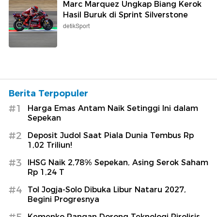
Marc Marquez Ungkap Biang Kerok
Hasil Buruk di Sprint Silverstone
detikSport
Berita Terpopuler
#1
Harga Emas Antam Naik Setinggi Ini dalam
Sepekan
#2
Deposit Judol Saat Piala Dunia Tembus Rp
1,02 Triliun!
#3
IHSG Naik 2,78% Sepekan, Asing Serok Saham
Rp 1,24 T
#4
Tol Jogja-Solo Dibuka Libur Nataru 2027,
Begini Progresnya
#5
Kemenko Pangan Dorong Teknologi Pirolisis