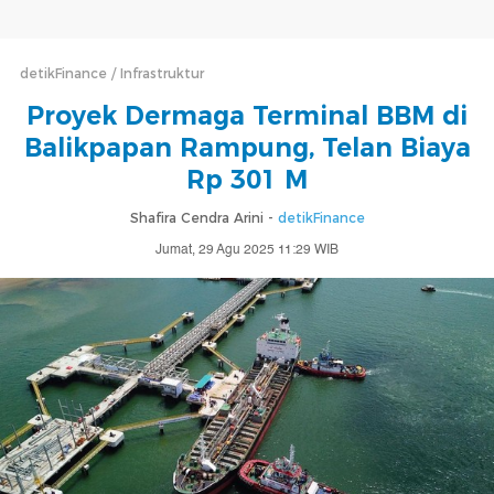
detikFinance
Infrastruktur
Proyek Dermaga Terminal BBM di
Balikpapan Rampung, Telan Biaya
Rp 301 M
Shafira Cendra Arini -
detikFinance
Jumat, 29 Agu 2025 11:29 WIB