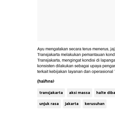
Ayu mengatakan secara terus menerus, ja
Transjakarta melakukan pemantauan kondis
Transjakarta, mengingat kondisi di lapanga
konsisten dilakukan sebagai upaya pengam
terkait kebijakan layanan dan operasional 
(hal/hns)
transjakarta
aksi massa
halte dib
unjuk rasa
jakarta
kerusuhan