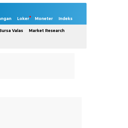
angan
Loker
Moneter
Indeks
Bursa Valas
Market Research