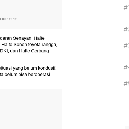
#
H CONTENT
#
ndaran Senayan, Halte
 Halte Senen toyota rangga,
#
 DKI, dan Halte Gerbang
#
tuasi yang belum kondusif,
rta belum bisa beroperasi
#
T