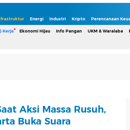
nfrastruktur
Energi
Industri
Kripto
Perencanaan Keu
) Kerja
Ekonomi Hijau
Info Pangan
UKM & Waralaba
Saat Aksi Massa Rusuh,
arta Buka Suara