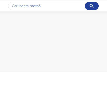
Cancel
Yang sedang ramai dicari
#1
motogp
#2
moto3
#3
bromo
#4
iran
#5
data live draw sgp
Promoted
Terakhir yang dicari
Loading...