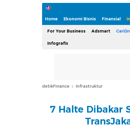
Home
Ekonomi Bisnis
Finansial
I
For Your Business
Adsmart
Cari(in
Infografis
detikFinance
Infrastruktur
7 Halte Dibakar 
TransJak