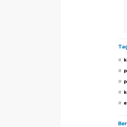
Tag
#
k
#
p
#
p
#
k
#
e
Ber