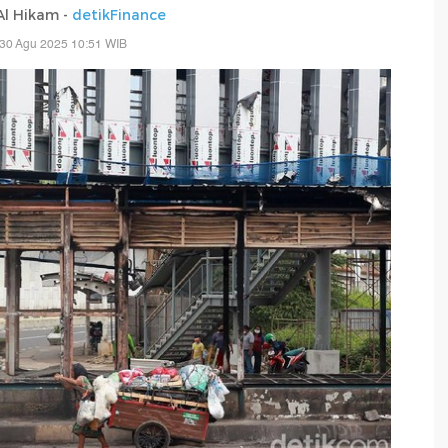
 Al Hikam -
detikFinance
 30 Agu 2025 10:51 WIB