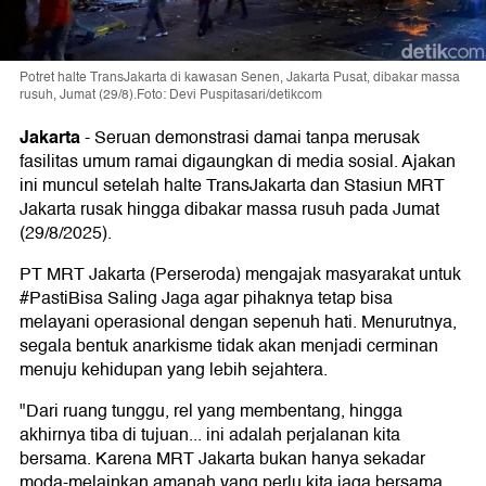
Potret halte TransJakarta di kawasan Senen, Jakarta Pusat, dibakar massa
rusuh, Jumat (29/8).Foto: Devi Puspitasari/detikcom
Jakarta
-
Seruan demonstrasi damai tanpa merusak
fasilitas umum ramai digaungkan di media sosial. Ajakan
ini muncul setelah halte TransJakarta dan Stasiun MRT
Jakarta rusak hingga dibakar massa rusuh pada Jumat
(29/8/2025).
PT MRT Jakarta (Perseroda) mengajak masyarakat untuk
#PastiBisa Saling Jaga agar pihaknya tetap bisa
melayani operasional dengan sepenuh hati. Menurutnya,
segala bentuk anarkisme tidak akan menjadi cerminan
menuju kehidupan yang lebih sejahtera.
"Dari ruang tunggu, rel yang membentang, hingga
akhirnya tiba di tujuan... ini adalah perjalanan kita
bersama. Karena MRT Jakarta bukan hanya sekadar
moda-melainkan amanah yang perlu kita jaga bersama.