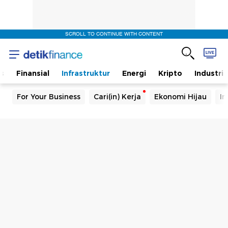
SCROLL TO CONTINUE WITH CONTENT
s
Finansial
Infrastruktur
Energi
Kripto
Industri
For Your Business
Cari(in) Kerja
Ekonomi Hijau
In