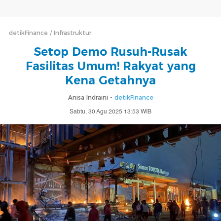
detikFinance
Infrastruktur
Setop Demo Rusuh-Rusak
Fasilitas Umum! Rakyat yang
Kena Getahnya
Anisa Indraini -
detikFinance
Sabtu, 30 Agu 2025 13:53 WIB