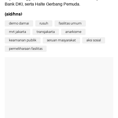
Bank DKI, serta Halte Gerbang Pemuda.
(aid/hns)
demo damai
rusuh
fasilitas umum
mrt jakarta
transjakarta
anarkisme
keamanan publik
seruan masyarakat
aksi sosial
pemeliharaan fasilitas