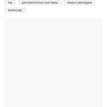
kai
pemberhentian luar biasa
stasiun jatinegara
kereta api