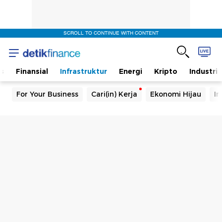
SCROLL TO CONTINUE WITH CONTENT
s
Finansial
Infrastruktur
Energi
Kripto
Industri
For Your Business
Cari(in) Kerja
Ekonomi Hijau
In