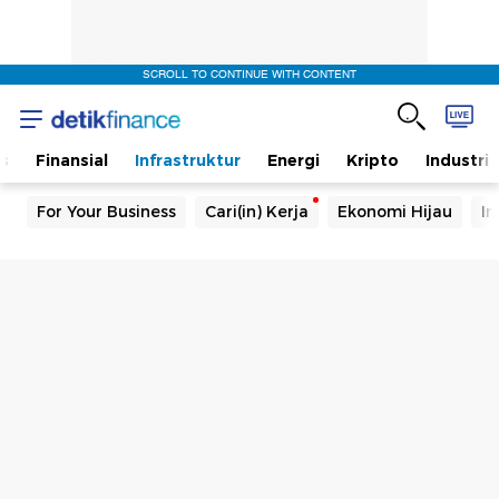
SCROLL TO CONTINUE WITH CONTENT
s
Finansial
Infrastruktur
Energi
Kripto
Industri
For Your Business
Cari(in) Kerja
Ekonomi Hijau
In