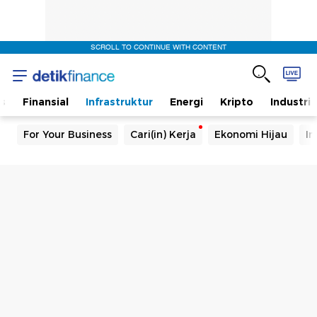
SCROLL TO CONTINUE WITH CONTENT
s
Finansial
Infrastruktur
Energi
Kripto
Industri
For Your Business
Cari(in) Kerja
Ekonomi Hijau
In