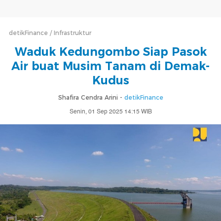
detikFinance
Infrastruktur
Waduk Kedungombo Siap Pasok
Air buat Musim Tanam di Demak-
Kudus
Shafira Cendra Arini -
detikFinance
Senin, 01 Sep 2025 14:15 WIB