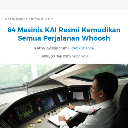
detikFinance
Infrastruktur
64 Masinis KAI Resmi Kemudikan
Semua Perjalanan Whoosh
Retno Ayuningrum -
detikFinance
Rabu, 03 Sep 2025 09:00 WIB