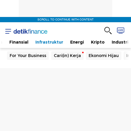
SCROLL TO CONTINUE WITH CONTENT
s
Finansial
Infrastruktur
Energi
Kripto
Industri
For Your Business
Cari(in) Kerja
Ekonomi Hijau
In