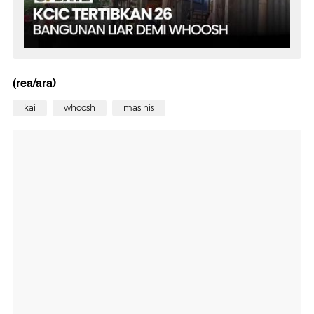
(rea/ara)
kai
whoosh
masinis