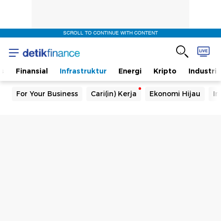
SCROLL TO CONTINUE WITH CONTENT
s
Finansial
Infrastruktur
Energi
Kripto
Industri
For Your Business
Cari(in) Kerja
Ekonomi Hijau
In