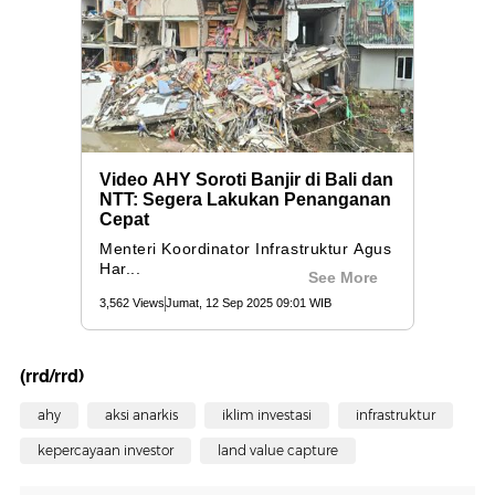
(rrd/rrd)
ahy
aksi anarkis
iklim investasi
infrastruktur
kepercayaan investor
land value capture