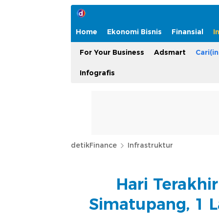
Home
Ekonomi Bisnis
Finansial
I
For Your Business
Adsmart
Cari(in
Infografis
detikFinance
Infrastruktur
Hari Terakhi
Simatupang, 1 L