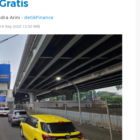
Gratis
dra Arini -
detikFinance
 19 Sep 2025 13:50 WIB