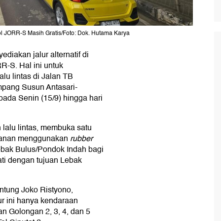
Tol JORR-S Masih Gratis/Foto: Dok. Hutama Karya
iakan jalur alternatif di
R-S. Hal ini untuk
lu lintas di Jalan TB
mpang Susun Antasari-
pada Senin (15/9) hingga hari
alu lintas, membuka satu
amanan menggunakan
rubber
ebak Bulus/Pondok Indah bagi
ti dengan tujuan Lebak
ntung Joko Ristyono,
r ini hanya kendaraan
n Golongan 2, 3, 4, dan 5