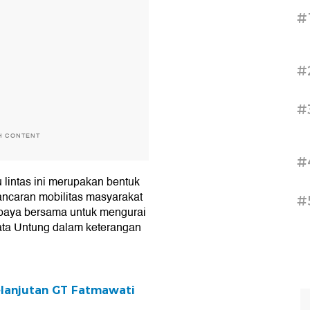
#
#
#
H CONTENT
#
 lintas ini merupakan bentuk
ncaran mobilitas masyarakat
#
upaya bersama untuk mengurai
ata Untung dalam keterangan
elanjutan GT Fatmawati