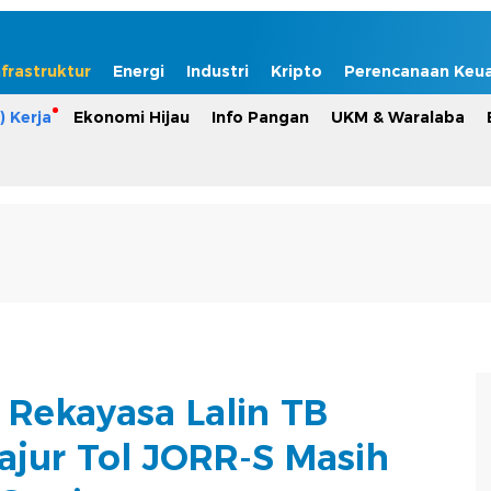
nfrastruktur
Energi
Industri
Kripto
Perencanaan Keu
) Kerja
Ekonomi Hijau
Info Pangan
UKM & Waralaba
r Rekayasa Lalin TB
ajur Tol JORR-S Masih