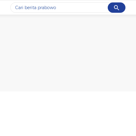
Cancel
Yang sedang ramai dicari
#1
data live draw sgp
#2
piala presiden 2026
#3
prabowo
#4
iran
#5
gempa hari ini
Promoted
Terakhir yang dicari
Loading...