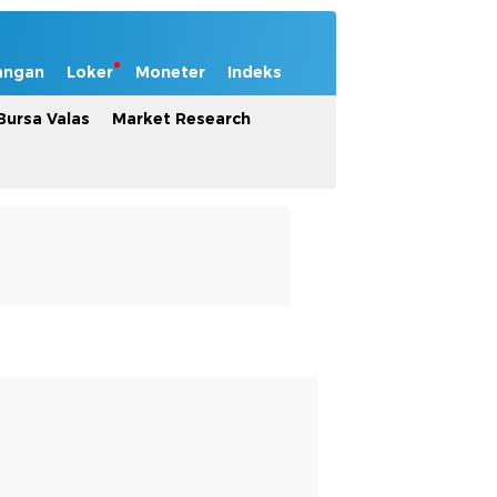
angan
Loker
Moneter
Indeks
Bursa Valas
Market Research