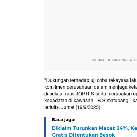
SCROLL TO CONTINUE WIT
"Dukungan terhadap uji coba rekayasa lalu
komitmen perusahaan dalam menjaga kela
di sekitar ruas JORR-S serta merupakan 
kepadatan di kawasan TB Simatupang," k
tertulis, Jumat (19/9/2025).
Baca juga:
Diklaim Turunkan Macet 24%, K
Gratis Ditentukan Besok