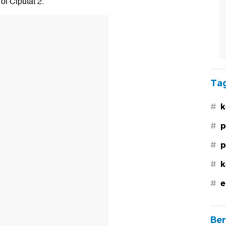
ol Ciputat 2.
Tag
#
k
#
p
#
p
#
k
#
e
Ber