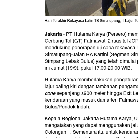
Hari Terakhir Rekayasa Lalin TB Simatupang, 1 Lajur 
Jakarta
-
PT Hutama Karya (Persero) menyed
Gerbang Tol (GT) Fatmawati 2 ruas tol JOR
mendukung penerapan uji coba rekayasa la
Simatupang-Jalan RA Kartini (Segmen Si
Simpang Lebak Bulus) yang telah dimulai 
ini Jumat (19/9), pukul 17.00-20.00 WIB.
Hutama Karya memberlakukan pengaturan l
lajur paling kiri dengan tambahan peng
cone
sepanjang ±900 meter hingga Exit L
kendaraan yang masuk dari arteri Fatmawa
Bulus/Pondok Indah.
Kepala Regional Jakarta Hutama Karya, U
mengatakan yang dapat menggunakan jalu
Golongan 1. Sementara itu, untuk kendaraa