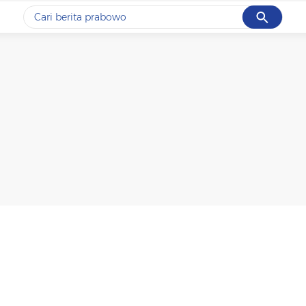
Cancel
Yang sedang ramai dicari
#1
piala presiden 2026
#2
prabowo
#3
gempa hari ini
#4
demo
#5
iran
Promoted
Terakhir yang dicari
Loading...