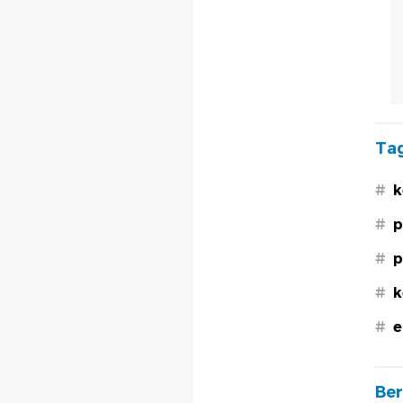
Tag
#
k
#
p
#
p
#
k
#
e
Ber