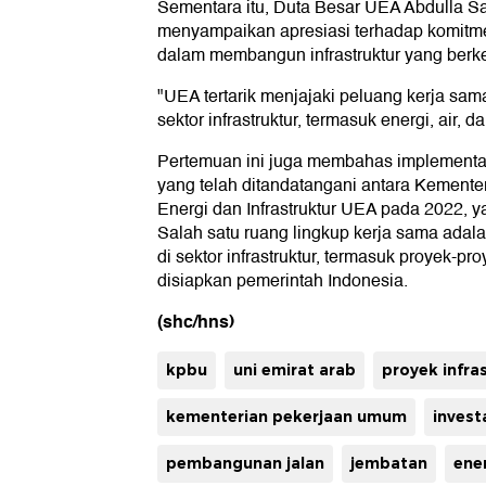
Sementara itu, Duta Besar UEA Abdulla S
menyampaikan apresiasi terhadap komitm
dalam membangun infrastruktur yang berke
"UEA tertarik menjajaki peluang kerja sama
sektor infrastruktur, termasuk energi, air, d
Pertemuan ini juga membahas implement
yang telah ditandatangani antara Kement
Energi dan Infrastruktur UEA pada 2022, y
Salah satu ruang lingkup kerja sama adalah
di sektor infrastruktur, termasuk proyek-pr
disiapkan pemerintah Indonesia.
(shc/hns)
kpbu
uni emirat arab
proyek infra
kementerian pekerjaan umum
invest
pembangunan jalan
jembatan
ene