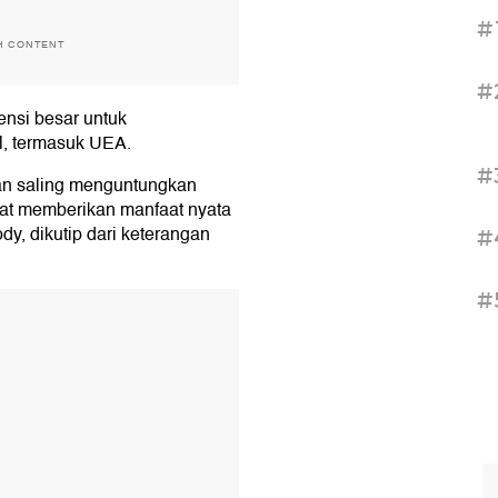
#
H CONTENT
#
tensi besar untuk
l, termasuk UEA.
#
dan saling menguntungkan
at memberikan manfaat nyata
y, dikutip dari keterangan
#
#
T