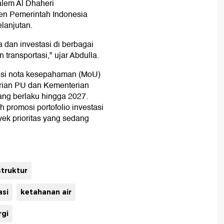
alem Al Dhaheri
en Pemerintah Indonesia
lanjutan.
 dan investasi di berbagai
an transportasi," ujar Abdulla.
asi nota kesepahaman (MoU)
erian PU dan Kementerian
ang berlaku hingga 2027.
 promosi portofolio investasi
oyek prioritas yang sedang
struktur
asi
ketahanan air
rgi