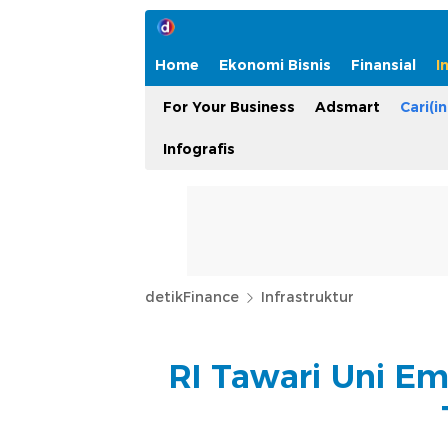
Home
Ekonomi Bisnis
Finansial
I
For Your Business
Adsmart
Cari(in
Infografis
detikFinance
Infrastruktur
RI Tawari Uni Em