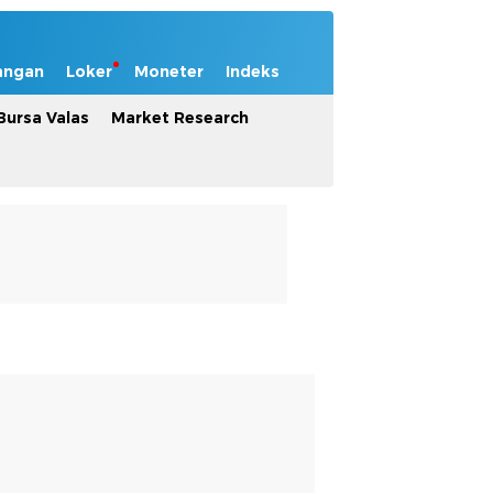
angan
Loker
Moneter
Indeks
Bursa Valas
Market Research