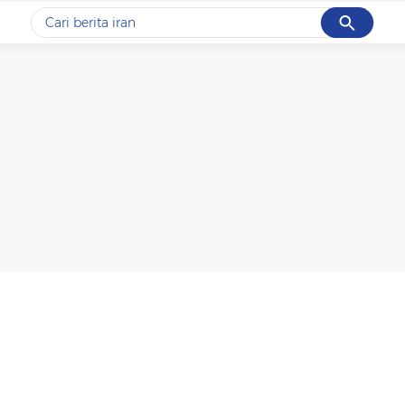
Cancel
Yang sedang ramai dicari
#1
gempa hari ini
#2
gempa
#3
iran
#4
demo
#5
prabowo
Promoted
Terakhir yang dicari
Loading...