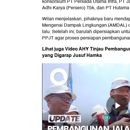
konsorsium PT Persada Utama Infra, PT J
Adhi Karya (Persero) Tbk, dan PT Hutama K
Wilan menjelaskan, pihaknya baru menda
Mengenai Dampak Lingkungan (AMDAL) da
lalu. Setelah ini, barulah dipersiapkan u
PPJT agar proses persiapan pembangunan 
Lihat juga Video AHY Tinjau Pembangun
yang Digarap Jusuf Hamka