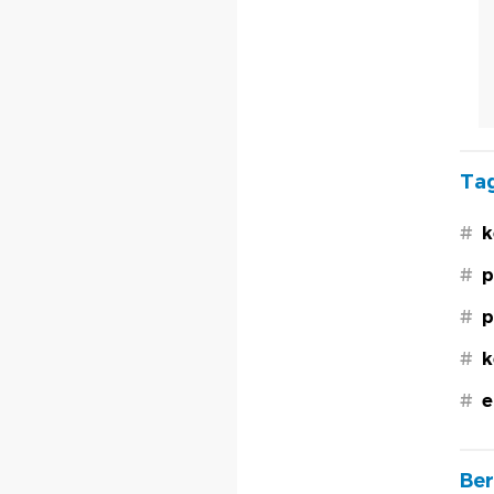
Tag
#
k
#
p
#
p
#
k
#
e
Ber