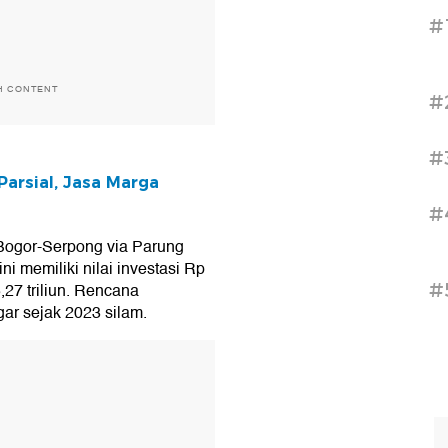
#
H CONTENT
#
#
arsial, Jasa Marga
#
 Bogor-Serpong via Parung
ni memiliki nilai investasi Rp
#
5,27 triliun. Rencana
ar sejak 2023 silam.
T