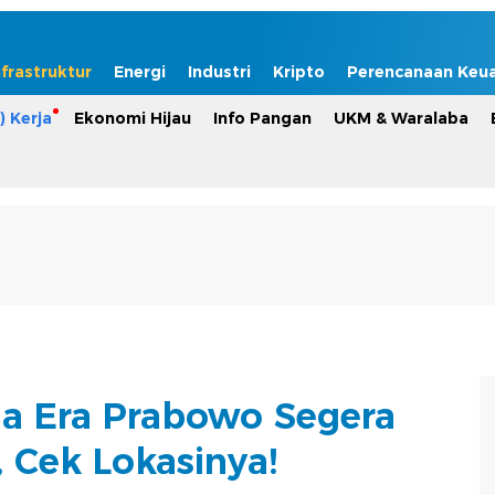
nfrastruktur
Energi
Industri
Kripto
Perencanaan Keu
) Kerja
Ekonomi Hijau
Info Pangan
UKM & Waralaba
na Era Prabowo Segera
 Cek Lokasinya!