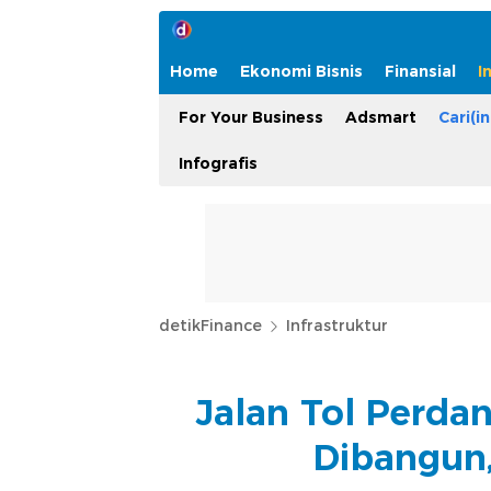
Home
Ekonomi Bisnis
Finansial
I
For Your Business
Adsmart
Cari(in
Infografis
detikFinance
Infrastruktur
Jalan Tol Perda
Dibangun,