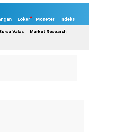
angan
Loker
Moneter
Indeks
Bursa Valas
Market Research