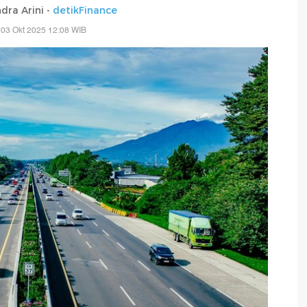
dra Arini -
detikFinance
 03 Okt 2025 12:08 WIB