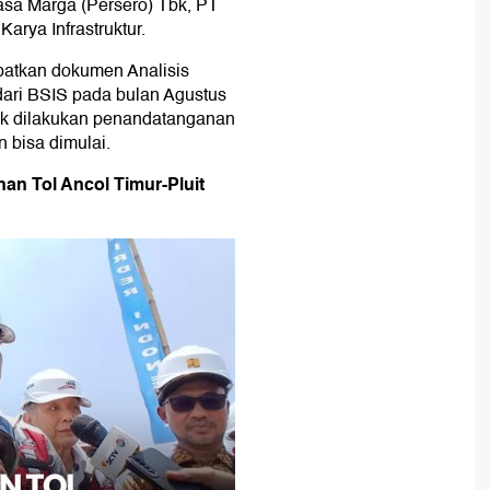
asa Marga (Persero) Tbk, PT
arya Infrastruktur.
patkan dokumen Analisis
ri BSIS pada bulan Agustus
ntuk dilakukan penandatanganan
bisa dimulai.
an Tol Ancol Timur-Pluit