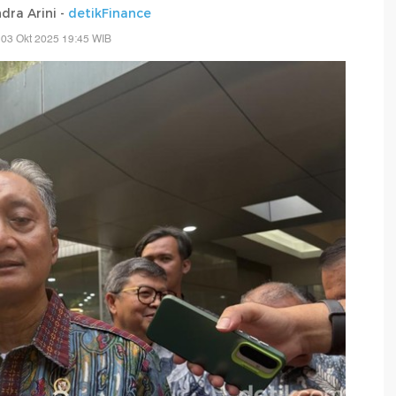
dra Arini -
detikFinance
 03 Okt 2025 19:45 WIB