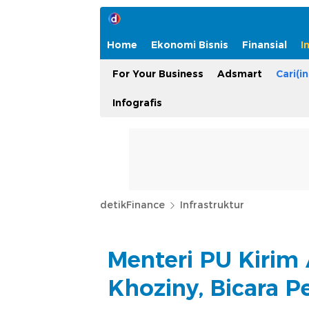
Home
Ekonomi Bisnis
Finansial
I
For Your Business
Adsmart
Cari(in
Infografis
detikFinance
Infrastruktur
Menteri PU Kirim 
Khoziny, Bicara 