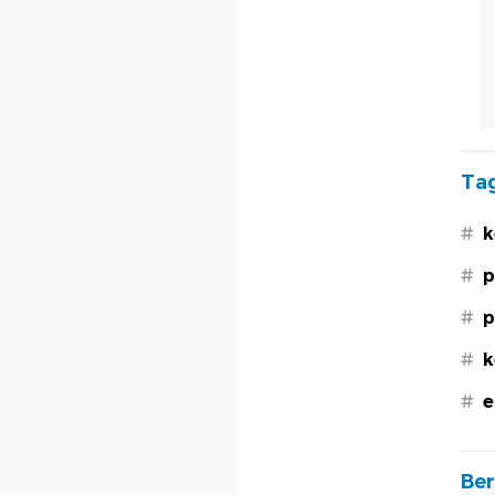
Tag
#
k
#
p
#
p
#
k
#
e
Ber