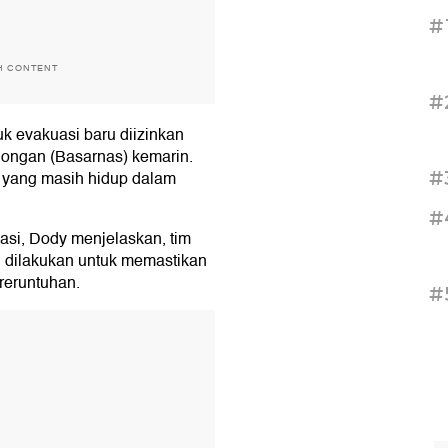
#
H CONTENT
#
k evakuasi baru diizinkan
longan (Basarnas) kemarin.
#
 yang masih hidup dalam
#
asi, Dody menjelaskan, tim
i dilakukan untuk memastikan
 reruntuhan.
#
T