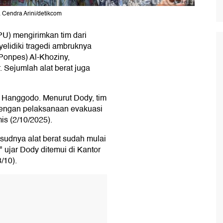
Cendra Arini/detikcom
U) mengirimkan tim dari
yelidiki tragedi ambruknya
Ponpes) Al-Khoziny,
 Sejumlah alat berat juga
y Hanggodo. Menurut Dody, tim
dengan pelaksanaan evakuasi
s (2/10/2025).
sudnya alat berat sudah mulai
" ujar Dody ditemui di Kantor
/10).