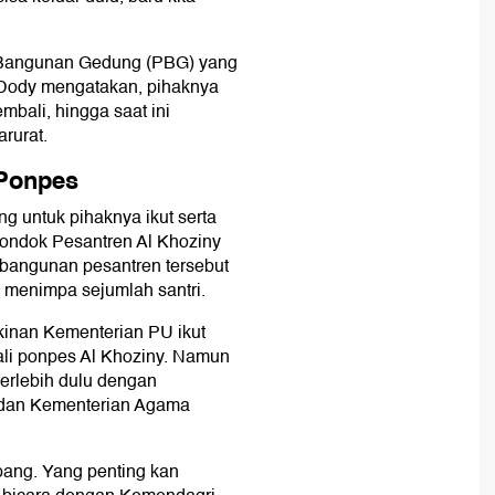
 Bangunan Gedung (PBG) yang
 Dody mengatakan, pihaknya
bali, hingga saat ini
rurat.
 Ponpes
g untuk pihaknya ikut serta
ndok Pesantren Al Khoziny
 bangunan pesantren tersebut
 menimpa sejumlah santri.
inan Kementerian PU ikut
li ponpes Al Khoziny. Namun
terlebih dulu dengan
 dan Kementerian Agama
pang. Yang penting kan