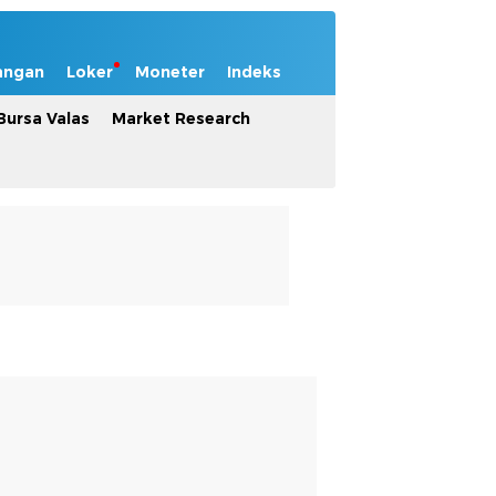
angan
Loker
Moneter
Indeks
Bursa Valas
Market Research