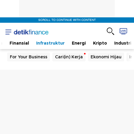
SCROLL TO CONTINUE WITH CONTENT
s
Finansial
Infrastruktur
Energi
Kripto
Industri
For Your Business
Cari(in) Kerja
Ekonomi Hijau
In