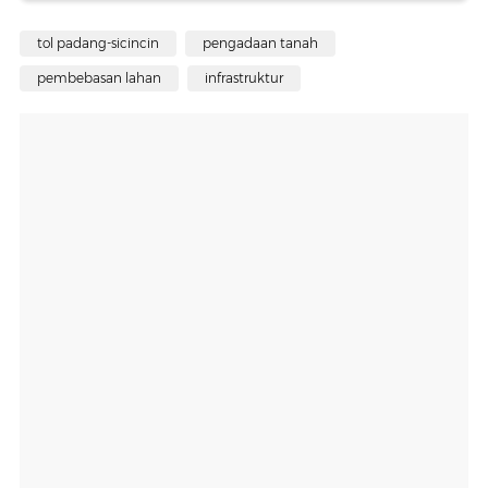
tol padang-sicincin
pengadaan tanah
pembebasan lahan
infrastruktur