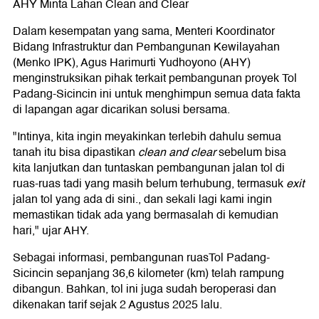
AHY Minta Lahan Clean and Clear
Dalam kesempatan yang sama, Menteri Koordinator
Bidang Infrastruktur dan Pembangunan Kewilayahan
(Menko IPK), Agus Harimurti Yudhoyono (AHY)
menginstruksikan pihak terkait pembangunan proyek Tol
Padang-Sicincin ini untuk menghimpun semua data fakta
di lapangan agar dicarikan solusi bersama.
"Intinya, kita ingin meyakinkan terlebih dahulu semua
tanah itu bisa dipastikan
clean and clear
sebelum bisa
kita lanjutkan dan tuntaskan pembangunan jalan tol di
ruas-ruas tadi yang masih belum terhubung, termasuk
exit
jalan tol yang ada di sini., dan sekali lagi kami ingin
memastikan tidak ada yang bermasalah di kemudian
hari," ujar AHY.
Sebagai informasi, pembangunan ruasTol Padang-
Sicincin sepanjang 36,6 kilometer (km) telah rampung
dibangun. Bahkan, tol ini juga sudah beroperasi dan
dikenakan tarif sejak 2 Agustus 2025 lalu.