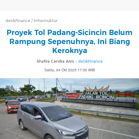
detikFinance
Infrastruktur
Proyek Tol Padang-Sicincin Belum
Rampung Sepenuhnya, Ini Biang
Keroknya
Shafira Cendra Arini -
detikFinance
Sabtu, 04 Okt 2025 17:00 WIB