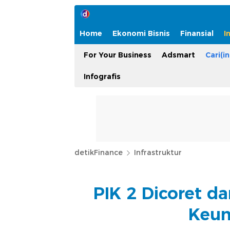
Home
Ekonomi Bisnis
Finansial
I
For Your Business
Adsmart
Cari(in
Infografis
detikFinance
Infrastruktur
PIK 2 Dicoret da
Keun