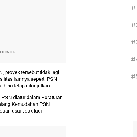
#
#
#
H CONTENT
#
, proyek tersebut tidak lagi
#
litas lainnya seperti PSN
bisa tetap dilanjutkan.
 PSN diatur dalam Peraturan
entang Kemudahan PSN.
uan usai tidak lagi
:
T