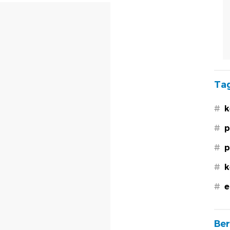
Tag
#
k
#
p
#
p
#
k
#
e
Ber