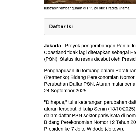
Ilustrasi/Pembangunan di PIK 2/Foto: Pradita Utama
Daftar Isi
1. Mendapat Jaminan Pemerintah
Jakarta
-
Proyek pengembangan Pantai Ind
2. Kemudahan Perizinan
Coastland tidak lagi ditetapkan sebagai P
3. Penyelesaian Masalah Hukum
(PSN). Status itu resmi dicabut oleh Pres
4. Penanganan Dampak Sosial
Penghapusan itu tertuang dalam Peraturan
(Permenko) Bidang Perekonomian Nomor 
Perubahan Daftar PSN. Aturan mulai berl
24 September 2025.
"Dihapus," tulis keterangan perubahan da
aturan tersebut, dikutip Senin (13/10/2025
dalam daftar PSN sektor pariwisata di n
Bidang Perekonomian Nomor 12 Tahun 202
Presiden ke-7 Joko Widodo (Jokowi).