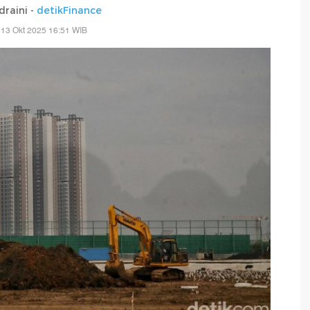
draini -
detikFinance
 13 Okt 2025 16:51 WIB