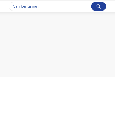
Cancel
Yang sedang ramai dicari
#1
gempa hari ini
#2
gempa
#3
prabowo
#4
iran
#5
demo
Promoted
Terakhir yang dicari
Loading...