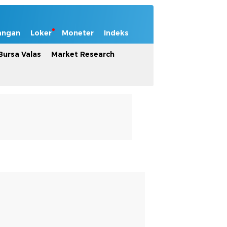
angan
Loker
Moneter
Indeks
Bursa Valas
Market Research